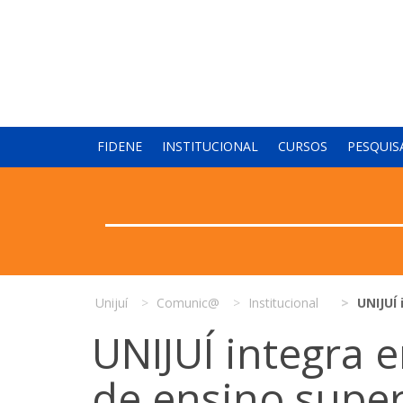
FIDENE
INSTITUCIONAL
CURSOS
PESQUIS
Unijuí
Comunic@
Institucional
UNIJUÍ 
UNIJUÍ integra e
de ensino super