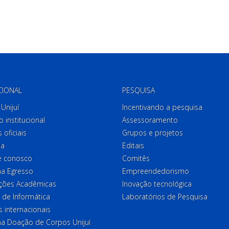
CIONAL
PESQUISA
Unijuí
Incentivando a pesquisa
o institucional
Assessoramento
 oficiais
Grupos e projetos
ia
Editais
e conosco
Comitês
a Egresso
Empreendedorismo
ções Acadêmicas
Inovação tecnológica
 de Informática
Laboratórios de Pesquisa
 internacionais
a Doação de Corpos Unijuí