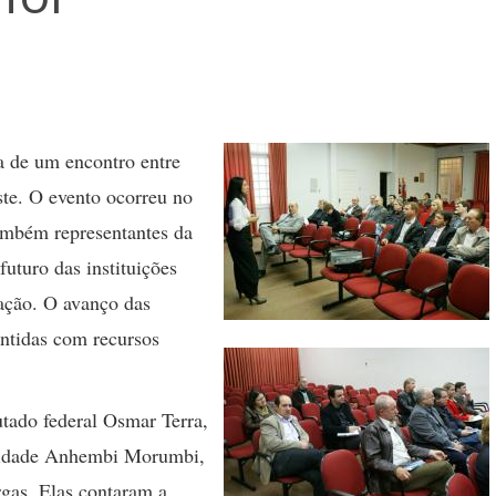
a de um encontro entre
ste. O evento ocorreu no
também representantes da
futuro das instituições
ação. O avanço das
antidas com recursos
tado federal Osmar Terra,
rsidade Anhembi Morumbi,
rgas. Elas contaram a