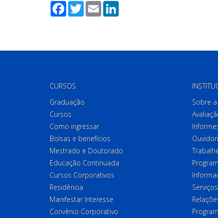
Facebook
Twitter
Email
LinkedIn
CURSOS
INSTITU
Graduação
Sobre a 
Cursos
Avaliaçã
Como ingressar
Informes
Bolsas e benefícios
Ouvidor
Mestrado e Doutorado
Trabalh
Educação Continuada
Program
Cursos Corporativos
Informa
Residência
Serviços
Manifestar Interesse
Relações
Convênio Corporativo
Program