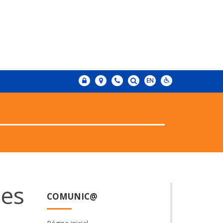
ões
COMUNIC@