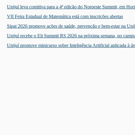
Unijuí leva comitiva para a 4ª edição do Noroeste Summit, em Hor
VII Feira Estadual de Matemática está com inscrições abertas
Sipat 2026 promove ações de saúde, prevenção e bem-estar na Unij
Unijuí recebe o Eli Summit RS 2026 na próxima semana, no campu
Unijuí promove minicurso sobre Inteligência Artificial aplicada à