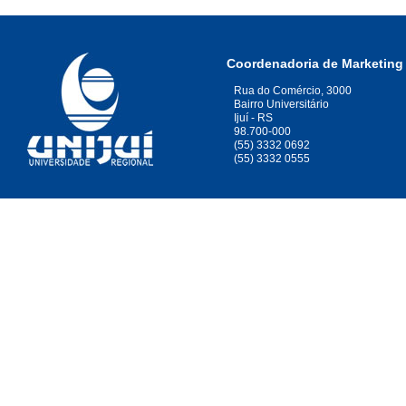
Coordenadoria de Marketing
Rua do Comércio, 3000
Bairro Universitário
Ijuí - RS
98.700-000
(55) 3332 0692
(55) 3332 0555