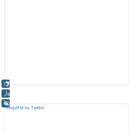
Libras
Voz
+ Acessibilidade
UnijuíFM no Twitter