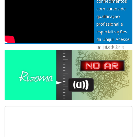
conhecimentos
com cursos de
qualificação
profissional e
especializações
da Unijuí. Acesse
unijui.edu.br e
transforme o
seu agora.