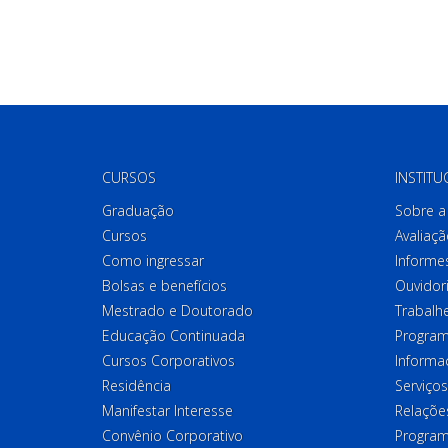
CURSOS
INSTITU
Graduação
Sobre a 
Cursos
Avaliaçã
Como ingressar
Informes
Bolsas e benefícios
Ouvidor
Mestrado e Doutorado
Trabalh
Educação Continuada
Program
Cursos Corporativos
Informa
Residência
Serviços
Manifestar Interesse
Relações
Convênio Corporativo
Program