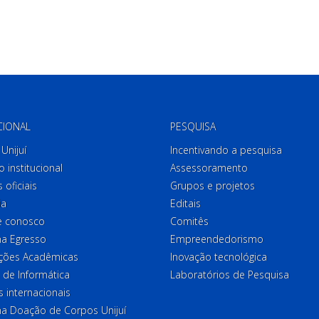
CIONAL
PESQUISA
Unijuí
Incentivando a pesquisa
o institucional
Assessoramento
 oficiais
Grupos e projetos
ia
Editais
e conosco
Comitês
a Egresso
Empreendedorismo
ções Acadêmicas
Inovação tecnológica
 de Informática
Laboratórios de Pesquisa
 internacionais
a Doação de Corpos Unijuí