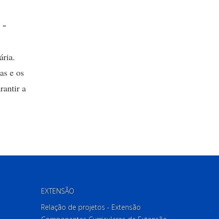
 -
ária.
as e os
rantir a
EXTENSÃO
Relação de projetos - Extensão