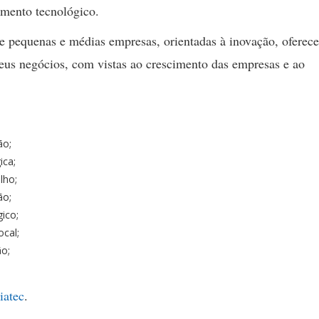
emento tecnológico.
de pequenas e médias empresas, orientadas à inovação, oferec
 seus negócios, com vistas ao crescimento das empresas e ao
ão;
ica;
lho;
ão;
ico;
cal;
ão;
iatec
.