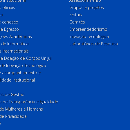
o institucional
Assessoramento
 oficiais
Grupos e projetos
ia
Editais
e conosco
Comitês
a Egresso
Empreendedorismo
ções Acadêmicas
Inovação tecnológica
 de Informática
Laboratórios de Pesquisa
 internacionais
a Doação de Corpos Unijuí
 de Inovação Tecnológica
de acompanhamento e
lidade institucional
ios de Gestão
o de Transparência e Igualdade
l de Mulheres e Homens
 de Privacidade
A