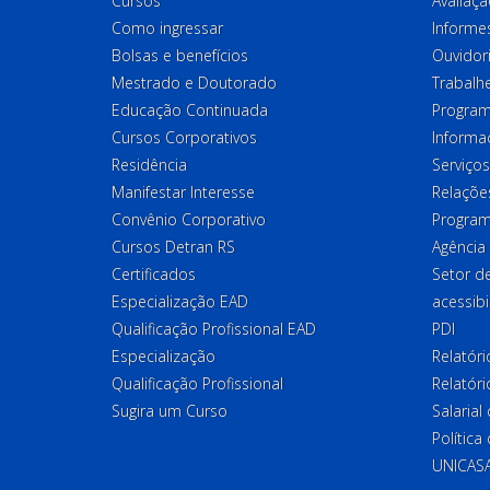
Cursos
Avaliaçã
Como ingressar
Informes
Bolsas e benefícios
Ouvidor
Mestrado e Doutorado
Trabalh
Educação Continuada
Program
Cursos Corporativos
Informa
Residência
Serviços
Manifestar Interesse
Relações
Convênio Corporativo
Program
Cursos Detran RS
Agência
Certificados
Setor 
Especialização EAD
acessibi
Qualificação Profissional EAD
PDI
Especialização
Relatór
Qualificação Profissional
Relatóri
Sugira um Curso
Salaria
Política
UNICAS