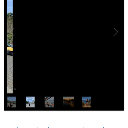
2
/
5