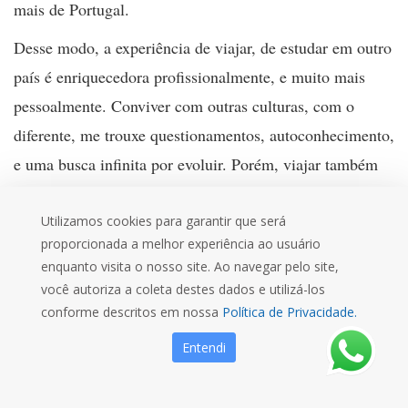
mais de Portugal.
Desse modo, a experiência de viajar, de estudar em outro
país é enriquecedora profissionalmente, e muito mais
pessoalmente. Conviver com outras culturas, com o
diferente, me trouxe questionamentos, autoconhecimento,
e uma busca infinita por evoluir. Porém, viajar também
traz o aprendizado de valorizar suas origens, seu país,
suas coisas boas e a busca por tornar ele um lugar
Utilizamos cookies para garantir que será
proporcionada a melhor experiência ao usuário
melhor. Por isso, é bom viajar, ainda mais sabendo que
enquanto visita o nosso site. Ao navegar pelo site,
temos um lugar para chamar de nosso (nosso país, nossa
você autoriza a coleta destes dados e utilizá-los
casa, nossa universidade), como diz o ditado popular:
conforme descritos em nossa
Política de Privacidade.
viajar é bom, mas voltar para casa é melhor ainda.
Entendi