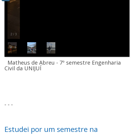
2
/
3
Matheus de Abreu
- 7º semestre Engenharia
Civil da UNIJUÍ
- - -
Estudei por um semestre na