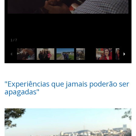
2
/
7
"Experiências que jamais poderão ser
apagadas"