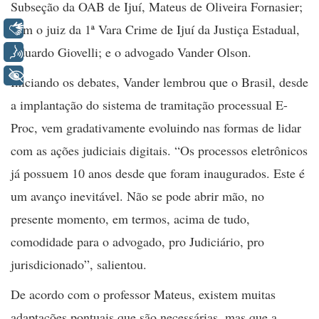
Subseção da OAB de Ijuí, Mateus de Oliveira Fornasier;
Libras
com o juiz da 1ª Vara Crime de Ijuí da Justiça Estadual,
Eduardo Giovelli; e o advogado Vander Olson.
Voz
+ Acessibilidade
Iniciando os debates, Vander lembrou que o Brasil, desd
e
a implantação do sistema de tramitação processual E-
Proc, vem gradativamente evoluindo nas formas de lidar
com as ações judiciais digitais. “
Os processos eletrônicos
já possuem 10 anos desde que foram inaugurados. Este é
um avanço inevitável. Não se pode abrir mão, no
presente momento, em termos, acima de tudo,
comodidade para o advogado, pro Judiciário, pro
jurisdicionado”, salientou.
De acordo com o professor Mateus, existem muitas
adaptações pontuais que são necessárias, mas que a