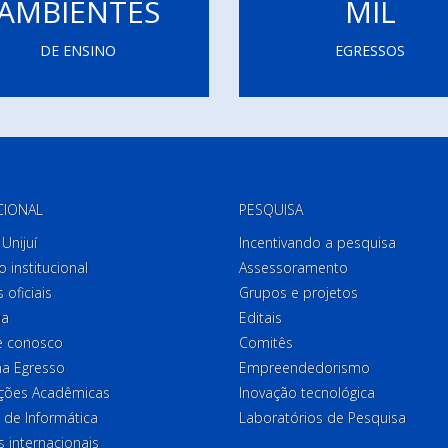
AMBIENTES
MIL
DE ENSINO
EGRESSOS
CIONAL
PESQUISA
Unijuí
Incentivando a pesquisa
o institucional
Assessoramento
 oficiais
Grupos e projetos
ia
Editais
e conosco
Comitês
a Egresso
Empreendedorismo
ções Acadêmicas
Inovação tecnológica
 de Informática
Laboratórios de Pesquisa
 internacionais