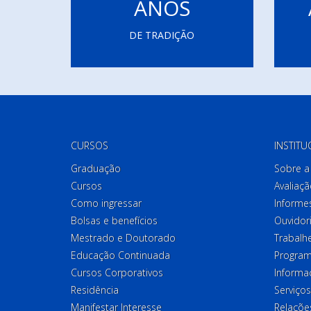
ANOS
DE TRADIÇÃO
CURSOS
INSTITU
Graduação
Sobre a 
Cursos
Avaliaçã
Como ingressar
Informes
Bolsas e benefícios
Ouvidor
Mestrado e Doutorado
Trabalh
Educação Continuada
Program
Cursos Corporativos
Informa
Residência
Serviços
Manifestar Interesse
Relações