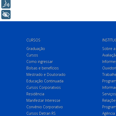
Voz
+ Acessibilidade
CURSOS
INSTITU
Graduação
Sobre a 
Cursos
Avaliaçã
Como ingressar
Informes
Bolsas e benefícios
Ouvidor
Mestrado e Doutorado
Trabalh
Educação Continuada
Program
Cursos Corporativos
Informa
Residência
Serviços
Manifestar Interesse
Relações
Convênio Corporativo
Program
Cursos Detran RS
Agência