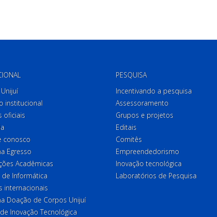
CIONAL
PESQUISA
Unijuí
Incentivando a pesquisa
o institucional
Assessoramento
 oficiais
Grupos e projetos
ia
Editais
e conosco
Comitês
a Egresso
Empreendedorismo
ções Acadêmicas
Inovação tecnológica
 de Informática
Laboratórios de Pesquisa
 internacionais
a Doação de Corpos Unijuí
 de Inovação Tecnológica