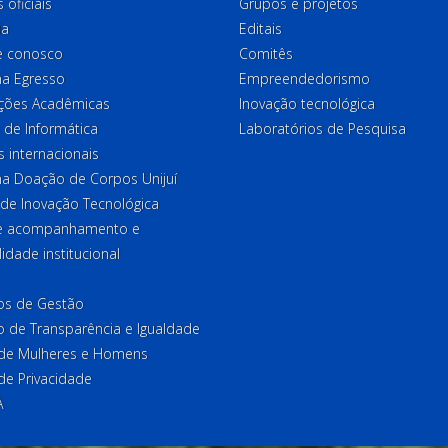
 oficiais
Grupos e projetos
ia
Editais
e conosco
Comitês
a Egresso
Empreendedorismo
ções Acadêmicas
Inovação tecnológica
 de Informática
Laboratórios de Pesquisa
 internacionais
a Doação de Corpos Unijuí
 de Inovação Tecnológica
de acompanhamento e
lidade institucional
ios de Gestão
o de Transparência e Igualdade
l de Mulheres e Homens
 de Privacidade
A