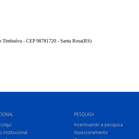
CIONAL
PESQUISA
Unijuí
Incentivando a pesquisa
o institucional
Assessoramento