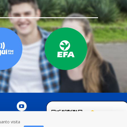
anto visita
NOSCO