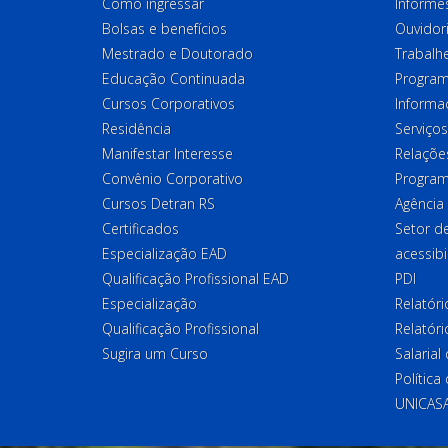
Como ingressar
Informes
Bolsas e benefícios
Ouvidor
Mestrado e Doutorado
Trabalh
Educação Continuada
Program
Cursos Corporativos
Informa
Residência
Serviços
Manifestar Interesse
Relações
Convênio Corporativo
Program
Cursos Detran RS
Agência
Certificados
Setor 
Especialização EAD
acessibi
Qualificação Profissional EAD
PDI
Especialização
Relatór
Qualificação Profissional
Relatóri
Sugira um Curso
Salaria
Política
UNICAS