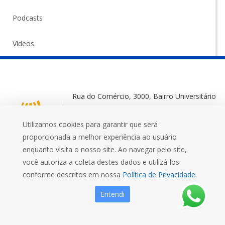
Podcasts
Vídeos
Rua do Comércio, 3000, Bairro Universitário
Ijuí-RS, 98700-000
Utilizamos cookies para garantir que será
+55 (55) 3332 0572
proporcionada a melhor experiência ao usuário
enquanto visita o nosso site. Ao navegar pelo site,
você autoriza a coleta destes dados e utilizá-los
conforme descritos em nossa
Política de Privacidade.
Mais que uma Universidade
Entendi
FIDENE
EFA
MUSEU
UNIJUÍ FM
EDITORA UNIJUÍ