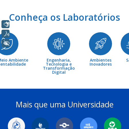
Conheça os Laboratórios
Libras
Voz
+ Acessibilidade
Meio Ambiente
Engenharia,
Ambientes
S
tentabilidade
Tecnologia e
Inovadores
Transformação
Digital
Mais que uma Universidade