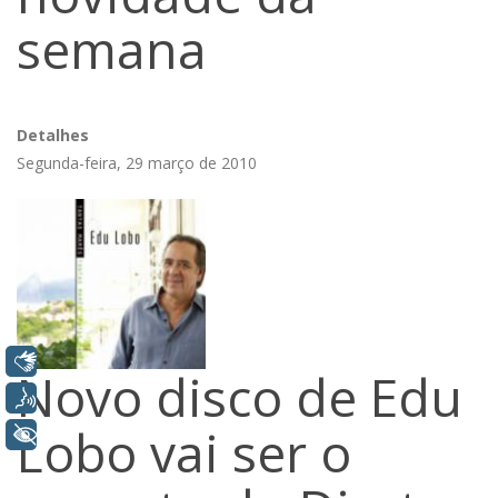
semana
Detalhes
Segunda-feira, 29 março de 2010
Libras
Novo disco de Edu
Voz
Lobo vai ser o
+ Acessibilidade