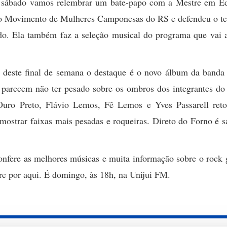
 sábado vamos relembrar um bate-papo com a Mestre em E
te do Movimento de Mulheres Camponesas do RS e defendeu o t
ado. Ela também faz a seleção musical do programa que vai a
deste final de semana o destaque é o novo álbum da banda 
 parecem não ter pesado sobre os ombros dos integrantes do 
uro Preto, Flávio Lemos, Fê Lemos e Yves Passarell ret
 mostrar faixas mais pesadas e roqueiras. Direto do Forno é 
nfere as melhores músicas e muita informação sobre o rock 
e por aqui. É domingo, às 18h, na Unijui FM.