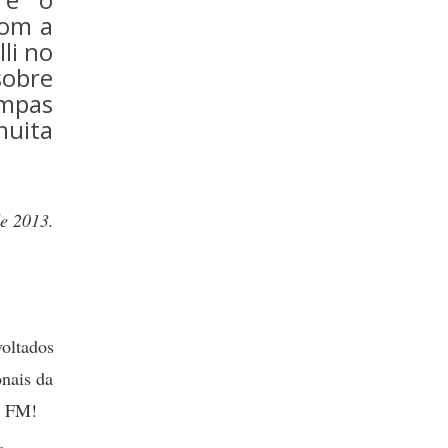
com a
li no
obre
ampas
uita
de 2013.
oltados
onais da
Í FM!