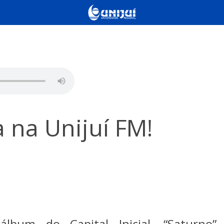
 na Unijuí FM!
álbum do Capital Inicial, “Saturno