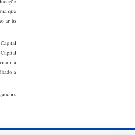
ducação
ema que
o ar às
Capital
Capital
ornam à
sábado a
gaúcho.