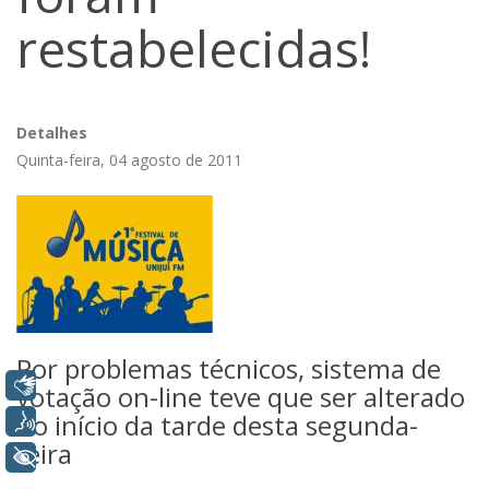
restabelecidas!
Detalhes
Quinta-feira, 04 agosto de 2011
Por problemas técnicos, sistema de
Libras
votação on-line teve que ser alterado
no início da tarde desta segunda-
Voz
feira
+ Acessibilidade