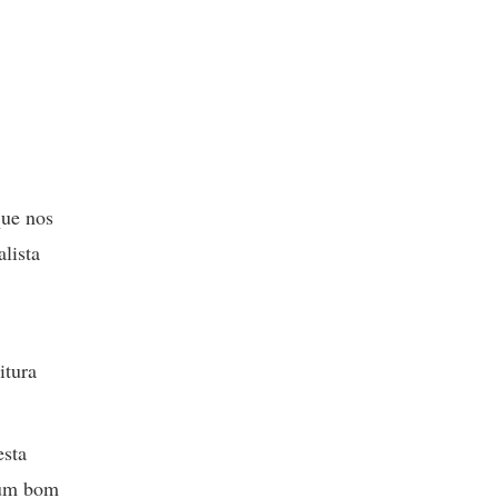
que nos
lista
itura
esta
 um bom