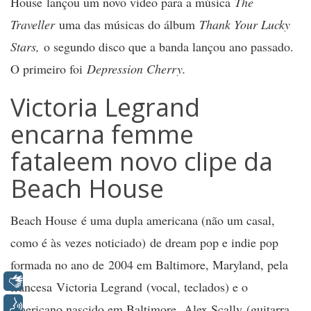
House
lançou um novo vídeo para a música
The
Traveller
uma das músicas do álbum
Thank Your Lucky
Stars,
o segundo disco que a banda lançou ano passado.
O primeiro foi
Depression Cherry.
Victoria Legrand
encarna femme
fataleem novo clipe da
Beach House
Beach House
é uma dupla americana (não um casal,
como é às vezes noticiado) de dream pop e indie pop
formada no ano de 2004 em Baltimore, Maryland, pela
Libras
francesa
Victoria Legrand
(vocal, teclados) e o
Voz
americano nascido em Baltimore,
Alex Scally
(guitarra,