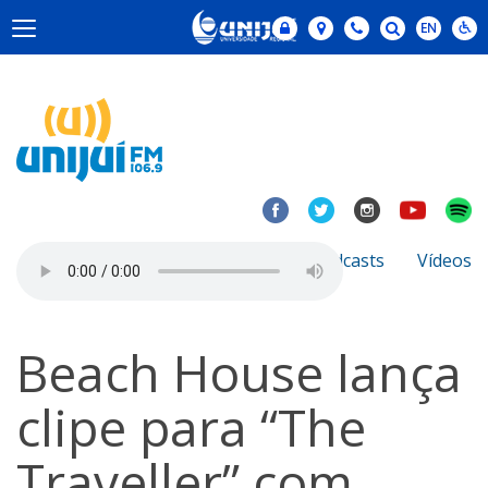
Notícias
Sobre
Podcasts
Vídeos
Beach House lança
clipe para “The
Traveller” com