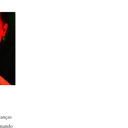
danças
rnando