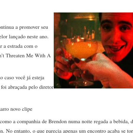
ontinua a promover seu
lor lançado neste ano.
r a estrada com o
on’t Threaten Me With A
o caso você já esteja
oi abraçada pelo diretor
rro novo clipe
 como a companhia de Brendon numa noite regada a bebida, 
on. No entanto, o que parecia apenas um encontro acaba se to