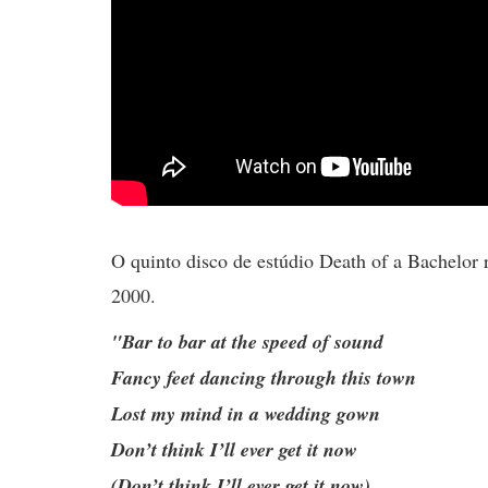
O quinto disco de estúdio Death of a Bachelor
2000.
"Bar to bar at the speed of sound
Fancy feet dancing through this town
Lost my mind in a wedding gown
Don’t think I’ll ever get it now
(Don’t think I’ll ever get it now)