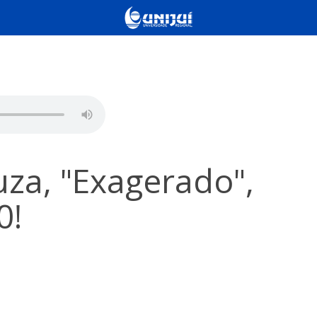
uza, "Exagerado",
0!