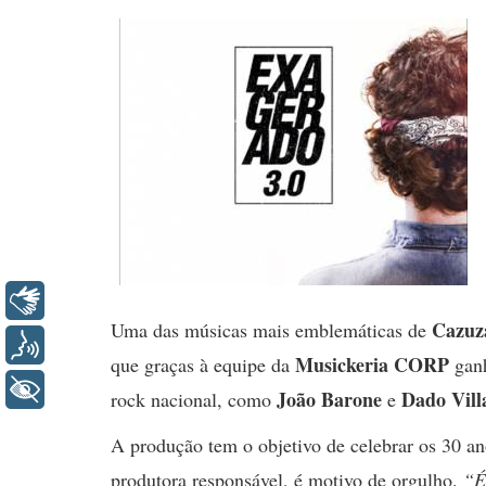
Libras
Cazuz
Uma das músicas mais emblemáticas de
Voz
Musickeria CORP
que graças à equipe da
ganh
+ Acessibilidade
João Barone
Dado Vill
rock nacional, como
e
A produção tem o objetivo de celebrar os 30 an
produtora responsável, é motivo de orgulho.
“É