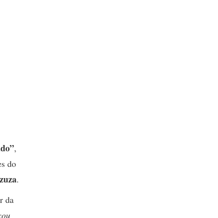
ado”
,
es do
zuza
.
or da
cou