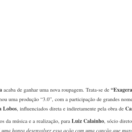
a
“Exager
acaba de ganhar uma nova roupagem. Trata-se de
ou uma produção “3.0”, com a participação de grandes nom
a Lobos
Ca
, influenciados direta e indiretamente pela obra de
Luiz Calainho
os da música e a realização, para
, sócio diret
 uma honra desenvolver essa ação com uma canção que mar