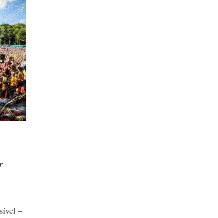
r
sível –