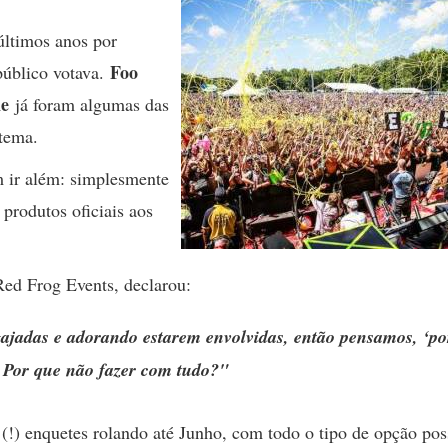
últimos anos por
Foo
 público votava.
ne
já foram algumas das
stema.
m ir além: simplesmente
produtos oficiais aos
Red Frog Events, declarou:
jadas e adorando estarem envolvidas, então pensamos, ‘po
? Por que não fazer com tudo?"
(!) enquetes rolando até Junho, com todo o tipo de opção pos