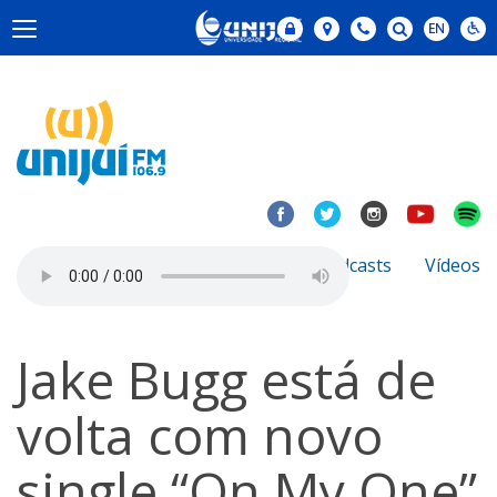
Notícias
Sobre
Podcasts
Vídeos
Jake Bugg está de
volta com novo
single “On My One”