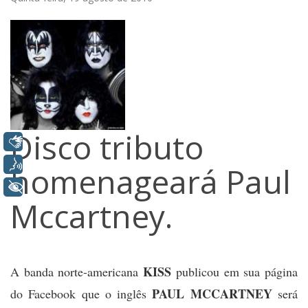
Disco tributo
Libras
Voz
homenageará Paul
+ Acessibilidade
Mccartney.
KISS
A banda norte-americana
publicou em sua página
PAUL MCCARTNEY
do Facebook que o inglês
será