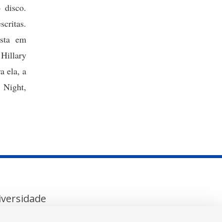
 disco.
scritas.
ista em
Hillary
a ela, a
 Night,
versidade
MUSEU
UNIJUÍ FM
EDITORA UNIJUÍ