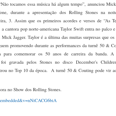
“Não tocamos essa música há algum tempo”, anunciou Mick
one, durante a apresentação dos Rolling Stones na noit
eira, 3. Assim que os primeiros acordes e versos de “As T
a cantora pop norte-americana Taylor Swift entra no palco e
Mick Jagger. Taylor é a última das muitas surpresas que os 
guem promovendo durante as performances da turnê 50 & Co
da para comemorar os 50 anos de carreira da banda. A
a foi gravada pelos Stones no disco December's Childr
trou no Top 10 da época. A turnê 50 & Couting pode vir ao
tora no Show dos Rolling Stones.
yer_embedded&v=nNiCACG6biA