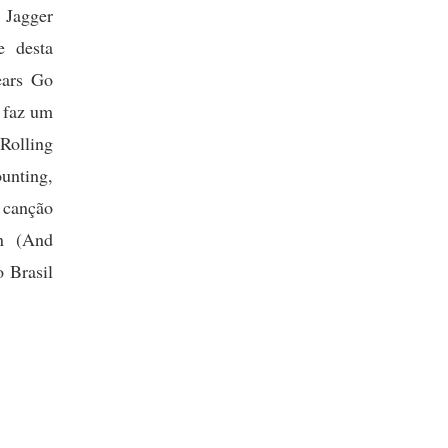
 Jagger
e desta
ears Go
 faz um
Rolling
unting,
 canção
en (And
 Brasil