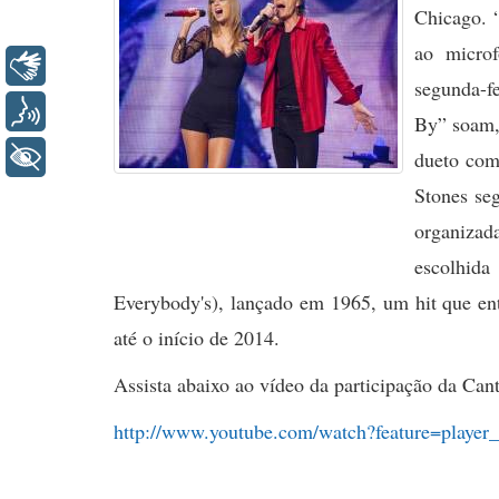
Chicago. 
ao microf
Libras
segunda-f
Voz
By” soam, 
+ Acessibilidade
dueto com 
Stones se
organiza
escolhid
Everybody's), lançado em 1965, um hit que en
até o início de 2014.
Assista abaixo ao vídeo da participação da Can
http://www.youtube.com/watch?feature=pla