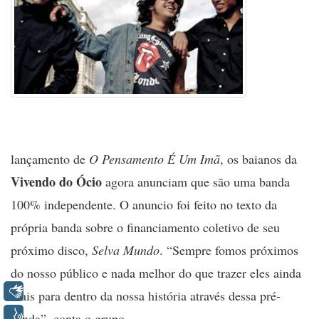
lançamento de
O Pensamento É Um Imã
, os baianos da
Vivendo do Ócio
agora anunciam que são uma banda
100% independente. O anuncio foi feito no texto da
própria banda sobre o financiamento coletivo de seu
próximo disco,
Selva Mundo
. “Sempre fomos próximos
do nosso público e nada melhor do que trazer eles ainda
Libras
mais para dentro da nossa história através dessa pré-
Voz
venda”, conta o grupo.