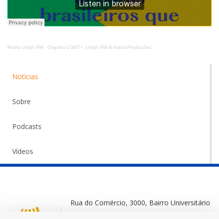
Rádio Unijuí FM
·
Orgulho LGBT+: Unijuí FM & Astral Produções
Notícias
Sobre
Podcasts
Vídeos
Rua do Comércio, 3000, Bairro Universitário
Ijuí-RS, 98700-000