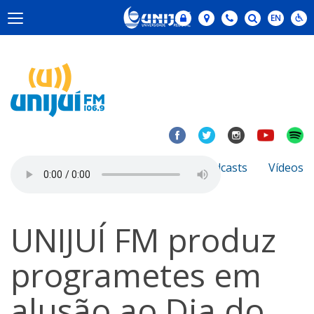
Notícias
Sobre
Podcasts
Vídeos
UNIJUÍ FM produz
programetes em
alusão ao Dia do