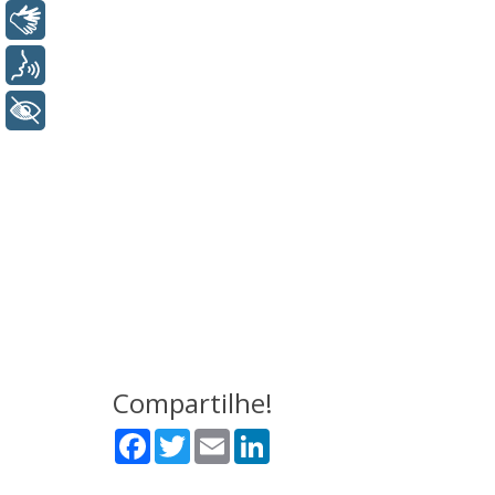
Libras
Voz
+ Acessibilidade
Compartilhe!
Facebook
Twitter
Email
LinkedIn