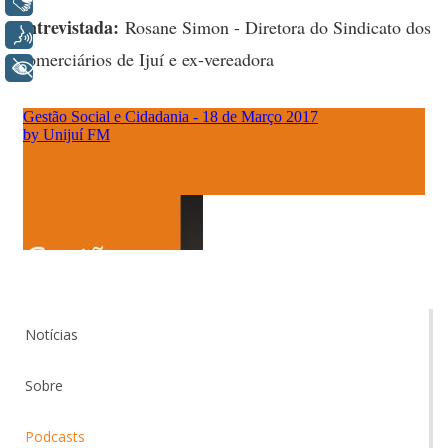
Libras
Entrevistada:
Rosane Simon - Diretora do Sindicato dos
Voz
Comerciários de Ijuí e ex-vereadora
+ Acessibilidade
Notícias
Sobre
Podcasts