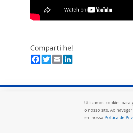
Compartilhe!
Facebook
Twitter
Email
LinkedIn
Utilizamos cookies para 
Rua do Comércio, 3000, Bairro Uni
o nosso site. Ao navegar 
Ijuí-RS, 98700-000
em nossa
Política de Pri
+55 (55) 3332 0572