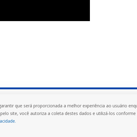
garantir que será proporcionada a melhor experiência ao usuário enqu
versitário
Mais que uma Uni
pelo site, você autoriza a coleta destes dados e utilizá-los conforme
vacidade.
FIDENE
EFA