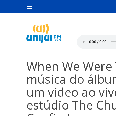
When We Were 
música do álbum
um vídeo ao viv
estúdio The Ch