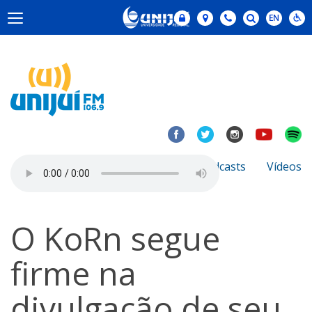
Notícias
Sobre
Podcasts
Vídeos
O KoRn segue
firme na
divulgação de seu