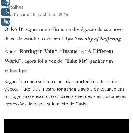
Libras
Detalhes
Voz
Quarta-feira, 26 outubro de 2016
+ Acessibilidade
KoRn
O
segue muito firme na divulgação de seu novo
disco de estúdio, o visceral
The Serenity of Suffering
.
Rotting in Vain
Insane
A Different
Após “
“, “
” e “
World
Take Me
“, agora foi a vez de “
” ganhar um
videoclipe.
Seguindo a onda soturna e pesada característica dos outros
vídeos, “Take Me”, mostra
Jonathan Davis
e cia tocando em
um lugar sujo e escuro, com direito a vermes e as costumeiras
expressões de ódio e sofrimento de Davis.