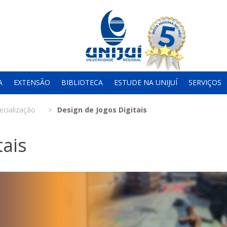
A
EXTENSÃO
BIBLIOTECA
ESTUDE NA UNIJUÍ
SERVIÇOS
ecialização
Design de Jogos Digitais
tais