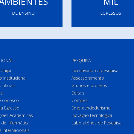
AMBIENTES
MIL
DE ENSINO
EGRESSOS
CIONAL
PESQUISA
Unijuí
Incentivando a pesquisa
o institucional
Assessoramento
 oficiais
Grupos e projetos
ia
Editais
e conosco
Comitês
a Egresso
Empreendedorismo
ções Acadêmicas
Inovação tecnológica
 de Informática
Laboratórios de Pesquisa
 internacionais