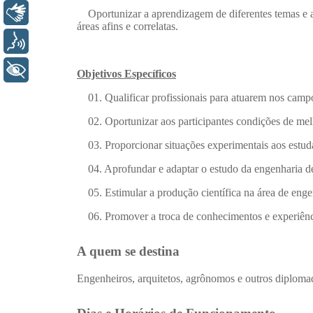
Libras
Voz
+ Acessibilidade