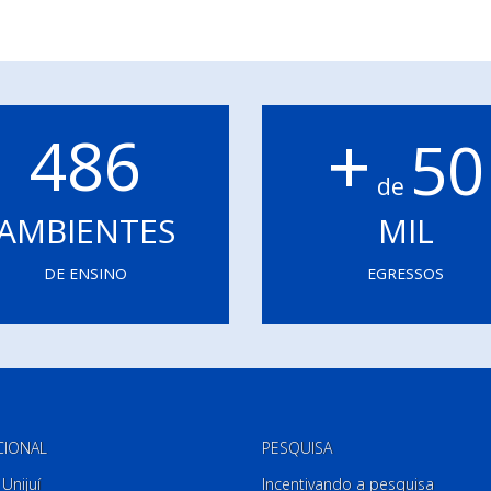
+
486
50
de
AMBIENTES
MIL
DE ENSINO
EGRESSOS
CIONAL
PESQUISA
Unijuí
Incentivando a pesquisa