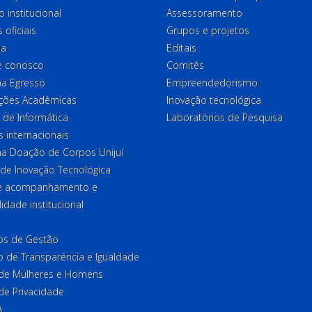
o institucional
Assessoramento
 oficiais
Grupos e projetos
ia
Editais
e conosco
Comitês
a Egresso
Empreendedorismo
ções Acadêmicas
Inovação tecnológica
 de Informática
Laboratórios de Pesquisa
 internacionais
a Doação de Corpos Unijuí
 de Inovação Tecnológica
de acompanhamento e
lidade institucional
ios de Gestão
o de Transparência e Igualdade
l de Mulheres e Homens
 de Privacidade
A