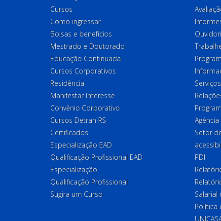
Cursos
Avaliaçã
Como ingressar
Informes
Bolsas e benefícios
Ouvidor
Mestrado e Doutorado
Trabalh
Educação Continuada
Program
Cursos Corporativos
Informa
Residência
Serviços
Manifestar Interesse
Relações
Convênio Corporativo
Program
Cursos Detran RS
Agência
Certificados
Setor 
Especialização EAD
acessibi
Qualificação Profissional EAD
PDI
Especialização
Relatór
Qualificação Profissional
Relatóri
Sugira um Curso
Salaria
Política
UNICAS