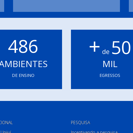
+
486
50
de
AMBIENTES
MIL
DE ENSINO
EGRESSOS
CIONAL
PESQUISA
Unijuí
Incentivando a pesquisa