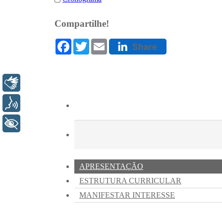
Libras
Voz
+ Acessibilidade