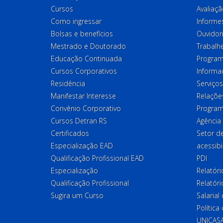
Cursos
Avaliaçã
Como ingressar
Informes
Bolsas e benefícios
Ouvidor
Mestrado e Doutorado
Trabalh
Educação Continuada
Program
Cursos Corporativos
Informa
Residência
Serviços
Manifestar Interesse
Relações
Convênio Corporativo
Program
Cursos Detran RS
Agência
Certificados
Setor 
Especialização EAD
acessibi
Qualificação Profissional EAD
PDI
Especialização
Relatór
Qualificação Profissional
Relatóri
Sugira um Curso
Salaria
Política
UNICAS