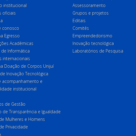
o institucional
Assessoramento
 oficiais
Grupos e projetos
ia
Editais
e conosco
Comitês
a Egresso
Empreendedorismo
ções Acadêmicas
Inovação tecnológica
 de Informática
Laboratórios de Pesquisa
 internacionais
a Doação de Corpos Unijuí
 de Inovação Tecnológica
de acompanhamento e
lidade institucional
ios de Gestão
o de Transparência e Igualdade
l de Mulheres e Homens
 de Privacidade
A