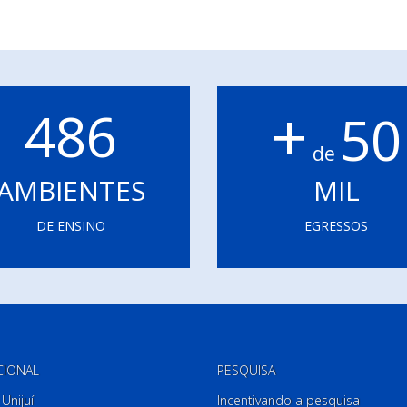
+
486
50
de
AMBIENTES
MIL
DE ENSINO
EGRESSOS
CIONAL
PESQUISA
Unijuí
Incentivando a pesquisa