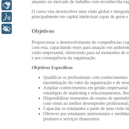
Libras
Voz
+ Acessibilidade