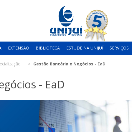
A
EXTENSÃO
BIBLIOTECA
ESTUDE NA UNIJUÍ
SERVIÇOS
ecialização
Gestão Bancária e Negócios - EaD
egócios - EaD