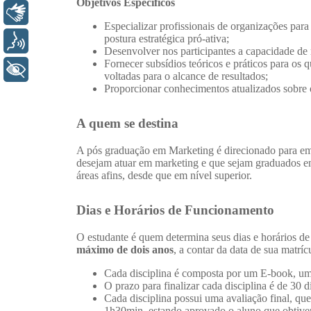
Libras
Voz
+ Acessibilidade