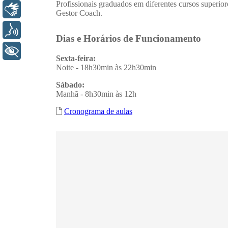
Libras
Voz
+ Acessibilidade