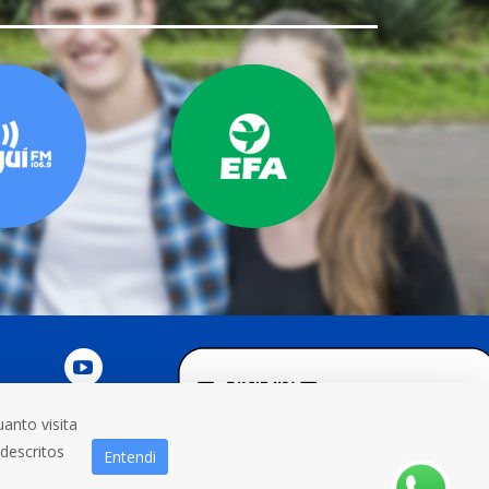
anto visita
NOSCO
 descritos
Entendi
3332 0200