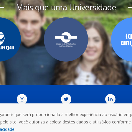
Mais que uma Universidade
garantir que será proporcionada a melhor experiência ao usuário enqu
DORIA
CONTATOS
VIEW IN ENGLISH
TRABALHE CO
pelo site, você autoriza a coleta destes dados e utilizá-los conforme
omércio, 3000, Bairro Universitário. CEP: 98700-000
+55 (55) 
vacidade.