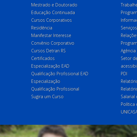
Mestrado e Doutorado
Trabalh
Educação Continuada
Program
Cursos Corporativos
Informa
Residência
Serviços
Manifestar Interesse
Relações
Convênio Corporativo
Program
Cursos Detran RS
Agência
Certificados
Setor 
Especialização EAD
acessibi
Qualificação Profissional EAD
PDI
Especialização
Relatór
Qualificação Profissional
Relatóri
Sugira um Curso
Salaria
Política
UNICAS