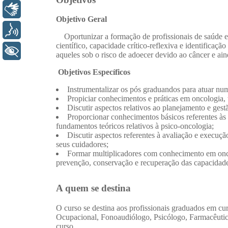
Libras
Voz
+ Acessibilidade