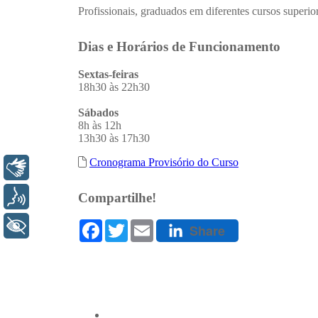
Libras
Voz
+ Acessibilidade