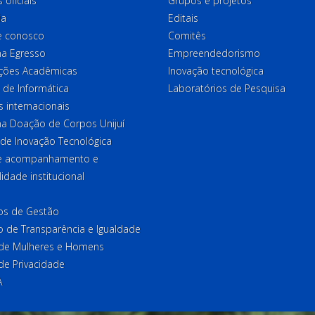
 oficiais
Grupos e projetos
ia
Editais
e conosco
Comitês
a Egresso
Empreendedorismo
ções Acadêmicas
Inovação tecnológica
 de Informática
Laboratórios de Pesquisa
 internacionais
a Doação de Corpos Unijuí
 de Inovação Tecnológica
de acompanhamento e
lidade institucional
ios de Gestão
o de Transparência e Igualdade
l de Mulheres e Homens
 de Privacidade
A