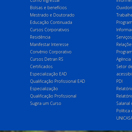
Como ingressar
Informes
Bolsas e benefícios
Ouvidor
Mestrado e Doutorado
Trabalh
Educação Continuada
Program
Cursos Corporativos
Informa
Residência
Serviços
Manifestar Interesse
Relações
Convênio Corporativo
Program
Cursos Detran RS
Agência
Certificados
Setor 
Especialização EAD
acessibi
Qualificação Profissional EAD
PDI
Especialização
Relatór
Qualificação Profissional
Relatóri
Sugira um Curso
Salaria
Política
UNICAS