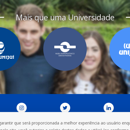
Mais que uma Universidade
garantir que será proporcionada a melhor experiência ao usuário enqu
DORIA
CONTATOS
VIEW IN ENGLISH
TRABALHE CO