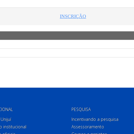
CIONAL
PESQUISA
Unijuí
Incentivando a pesquisa
o institucional
Assessoramento