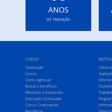
ANOS
DE TRADIÇÃO
CURSOS
INSTITU
Graduação
Sobre a 
Cursos
Avaliaçã
Como ingressar
Informes
Bolsas e benefícios
Ouvidor
Mestrado e Doutorado
Trabalh
Educação Continuada
Program
Cursos Corporativos
Informa
Residência
Serviços