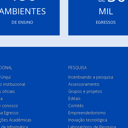
AMBIENTES
MIL
DE ENSINO
EGRESSOS
CIONAL
PESQUISA
Unijuí
Incentivando a pesquisa
o institucional
Assessoramento
 oficiais
Grupos e projetos
ia
Editais
e conosco
Comitês
a Egresso
Empreendedorismo
ções Acadêmicas
Inovação tecnológica
 de Informática
Laboratórios de Pesquisa