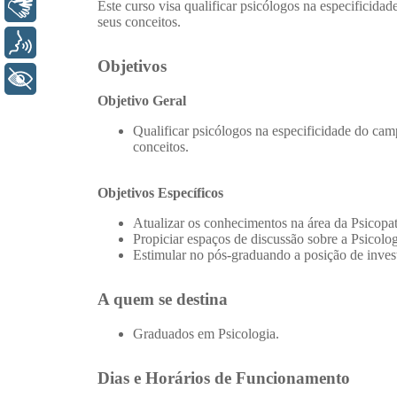
Libras
Voz
+ Acessibilidade