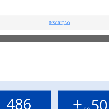
+
486
50
de