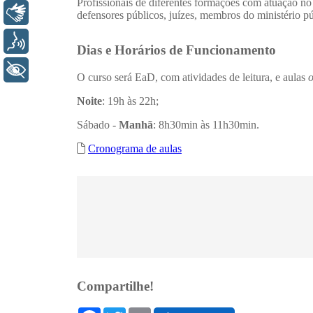
Libras
Voz
+ Acessibilidade