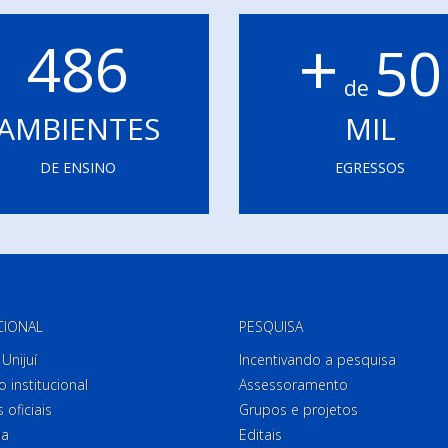
+
486
50
de
AMBIENTES
MIL
DE ENSINO
EGRESSOS
CIONAL
PESQUISA
Unijuí
Incentivando a pesquisa
o institucional
Assessoramento
 oficiais
Grupos e projetos
ia
Editais