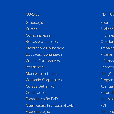
CURSOS
INSTITU
Graduação
Sobre a 
Cursos
Avaliaçã
Como ingressar
Informes
Bolsas e benefícios
Ouvidor
Mestrado e Doutorado
Trabalh
Educação Continuada
Program
Cursos Corporativos
Informa
Residência
Serviços
Manifestar Interesse
Relações
Convênio Corporativo
Program
Cursos Detran RS
Agência
Certificados
Setor 
Especialização EAD
acessibi
Qualificação Profissional EAD
PDI
Especialização
Relatór