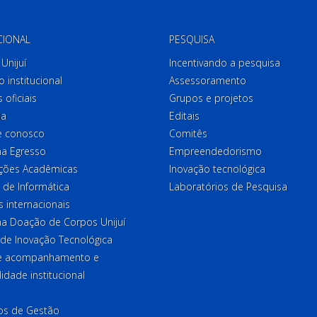
CIONAL
PESQUISA
Unijuí
Incentivando a pesquisa
o institucional
Assessoramento
 oficiais
Grupos e projetos
ia
Editais
e conosco
Comitês
a Egresso
Empreendedorismo
ções Acadêmicas
Inovação tecnológica
 de Informática
Laboratórios de Pesquisa
 internacionais
a Doação de Corpos Unijuí
 de Inovação Tecnológica
de acompanhamento e
lidade institucional
ios de Gestão