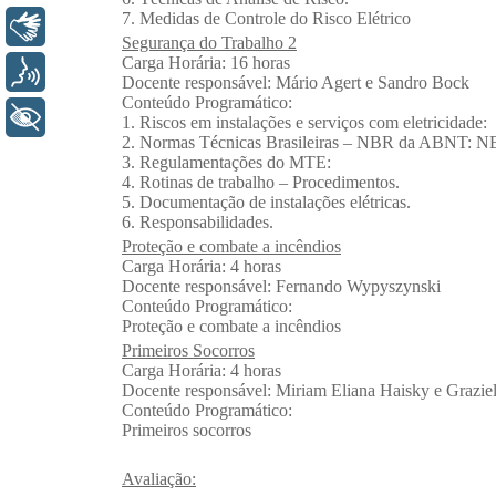
Libras
Voz
+ Acessibilidade