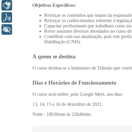
Libras
Voz
+ Acessibilidade