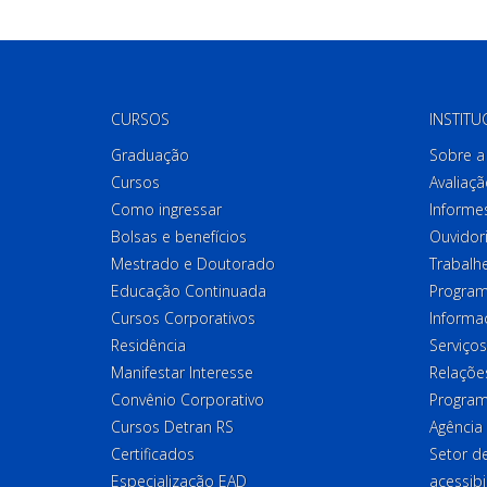
CURSOS
INSTITU
Graduação
Sobre a 
Cursos
Avaliaçã
Como ingressar
Informes
Bolsas e benefícios
Ouvidor
Mestrado e Doutorado
Trabalh
Educação Continuada
Program
Cursos Corporativos
Informa
Residência
Serviços
Manifestar Interesse
Relações
Convênio Corporativo
Program
Cursos Detran RS
Agência
Certificados
Setor 
Especialização EAD
acessibi