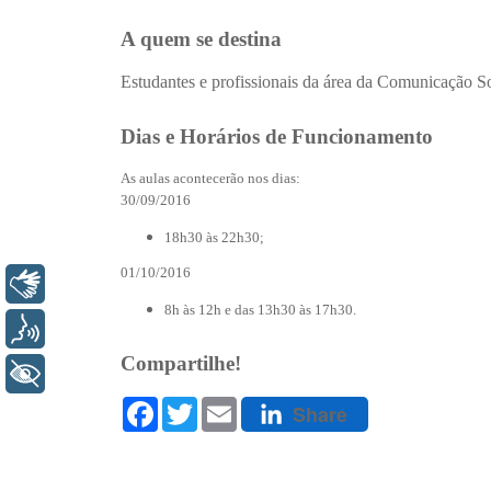
Libras
Voz
+ Acessibilidade