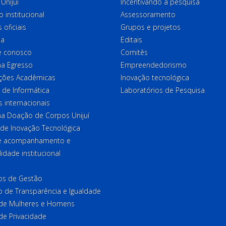
Unijuí
Incentivando a pesquisa
o institucional
Assessoramento
 oficiais
Grupos e projetos
ia
Editais
e conosco
Comitês
a Egresso
Empreendedorismo
ções Acadêmicas
Inovação tecnológica
 de Informática
Laboratórios de Pesquisa
 internacionais
a Doação de Corpos Unijuí
 de Inovação Tecnológica
de acompanhamento e
lidade institucional
ios de Gestão
o de Transparência e Igualdade
l de Mulheres e Homens
 de Privacidade