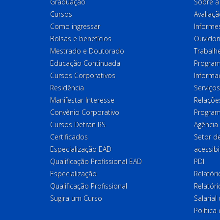
Graduação
Sobre a 
Cursos
Avaliaçã
Como ingressar
Informes
Bolsas e benefícios
Ouvidor
Mestrado e Doutorado
Trabalh
Educação Continuada
Program
Cursos Corporativos
Informa
Residência
Serviços
Manifestar Interesse
Relações
Convênio Corporativo
Program
Cursos Detran RS
Agência
Certificados
Setor 
Especialização EAD
acessibi
Qualificação Profissional EAD
PDI
Especialização
Relatór
Qualificação Profissional
Relatóri
Sugira um Curso
Salaria
Política