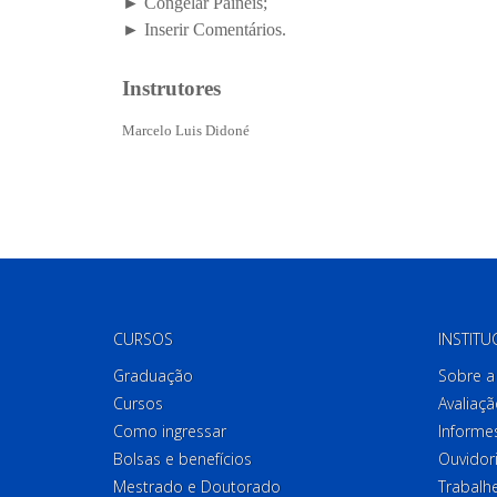
CURSOS
INSTITU
Graduação
Sobre a 
Cursos
Avaliaçã
Como ingressar
Informes
Bolsas e benefícios
Ouvidor
Mestrado e Doutorado
Trabalh