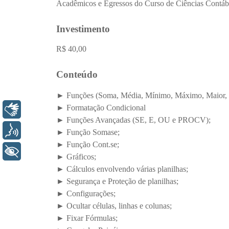
Libras
Voz
+ Acessibilidade