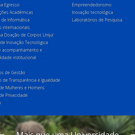
a Egresso
Empreendedorismo
ções Acadêmicas
Inovação tecnológica
 de Informática
Laboratórios de Pesquisa
 internacionais
a Doação de Corpos Unijuí
 de Inovação Tecnológica
de acompanhamento e
lidade institucional
ios de Gestão
o de Transparência e Igualdade
l de Mulheres e Homens
 de Privacidade
A
Mais que uma Universidade