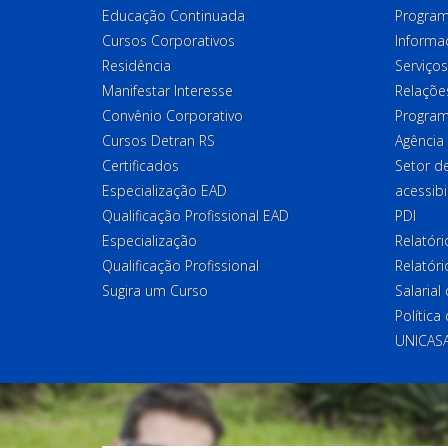
Educação Continuada
Program
Cursos Corporativos
Informa
Residência
Serviços
Manifestar Interesse
Relações
Convênio Corporativo
Program
Cursos Detran RS
Agência
Certificados
Setor 
Especialização EAD
acessibi
Qualificação Profissional EAD
PDI
Especialização
Relatór
Qualificação Profissional
Relatóri
Sugira um Curso
Salaria
Política
UNICAS