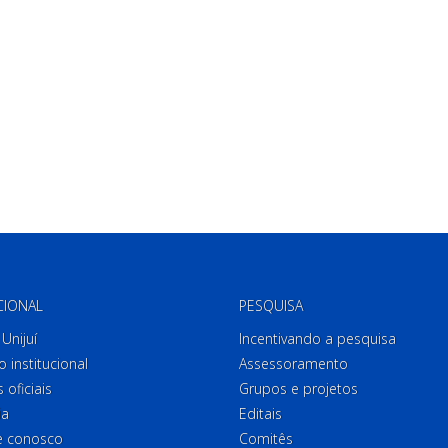
CIONAL
PESQUISA
Unijuí
Incentivando a pesquisa
o institucional
Assessoramento
 oficiais
Grupos e projetos
ia
Editais
e conosco
Comitês