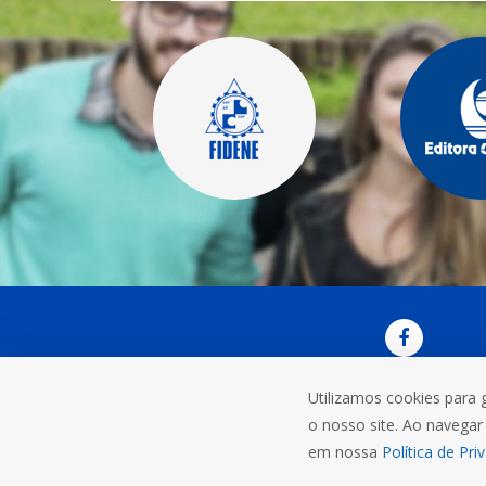
Utilizamos cookies para 
OUVI
o nosso site. Ao navegar 
Rua do C
em nossa
Política de Pri