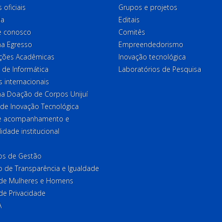
 oficiais
Grupos e projetos
ia
Editais
e conosco
Comitês
a Egresso
Empreendedorismo
ções Acadêmicas
Inovação tecnológica
 de Informática
Laboratórios de Pesquisa
 internacionais
a Doação de Corpos Unijuí
 de Inovação Tecnológica
de acompanhamento e
lidade institucional
ios de Gestão
o de Transparência e Igualdade
l de Mulheres e Homens
 de Privacidade
A