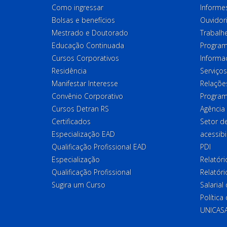
Como ingressar
Informes
Bolsas e benefícios
Ouvidor
Mestrado e Doutorado
Trabalh
Educação Continuada
Program
Cursos Corporativos
Informa
Residência
Serviços
Manifestar Interesse
Relações
Convênio Corporativo
Program
Cursos Detran RS
Agência
Certificados
Setor 
Especialização EAD
acessibi
Qualificação Profissional EAD
PDI
Especialização
Relatór
Qualificação Profissional
Relatóri
Sugira um Curso
Salaria
Política
UNICAS