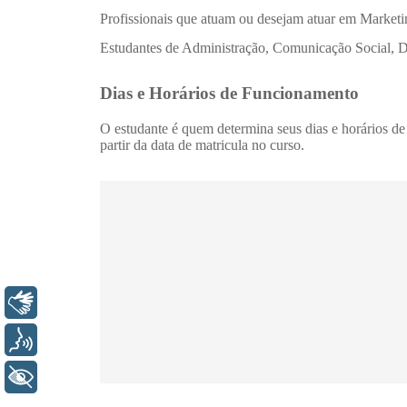
Libras
Voz
+ Acessibilidade